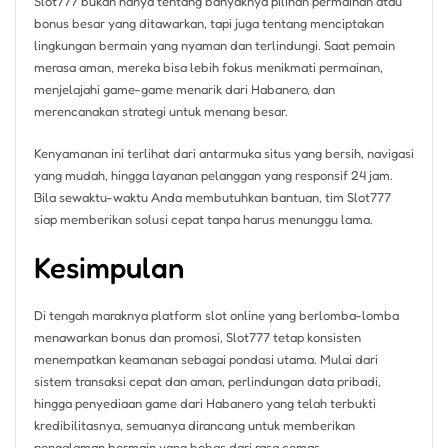
Slot777 bukan hanya tentang banyaknya pilihan permainan atau
bonus besar yang ditawarkan, tapi juga tentang menciptakan
lingkungan bermain yang nyaman dan terlindungi. Saat pemain
merasa aman, mereka bisa lebih fokus menikmati permainan,
menjelajahi game-game menarik dari Habanero, dan
merencanakan strategi untuk menang besar.
Kenyamanan ini terlihat dari antarmuka situs yang bersih, navigasi
yang mudah, hingga layanan pelanggan yang responsif 24 jam.
Bila sewaktu-waktu Anda membutuhkan bantuan, tim Slot777
siap memberikan solusi cepat tanpa harus menunggu lama.
Kesimpulan
Di tengah maraknya platform slot online yang berlomba-lomba
menawarkan bonus dan promosi, Slot777 tetap konsisten
menempatkan keamanan sebagai pondasi utama. Mulai dari
sistem transaksi cepat dan aman, perlindungan data pribadi,
hingga penyediaan game dari Habanero yang telah terbukti
kredibilitasnya, semuanya dirancang untuk memberikan
pengalaman bermain yang bebas dari rasa cemas.