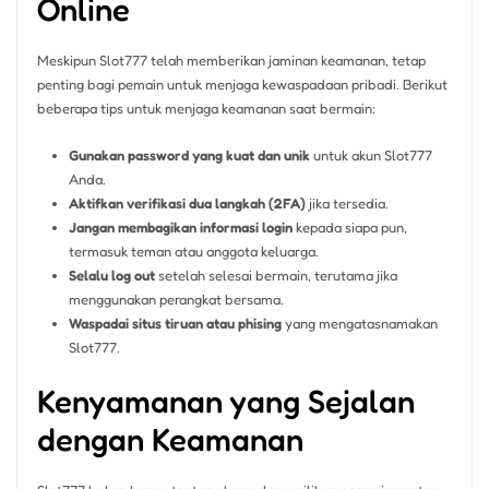
Online
Meskipun Slot777 telah memberikan jaminan keamanan, tetap
penting bagi pemain untuk menjaga kewaspadaan pribadi. Berikut
beberapa tips untuk menjaga keamanan saat bermain:
Gunakan password yang kuat dan unik
untuk akun Slot777
Anda.
Aktifkan verifikasi dua langkah (2FA)
jika tersedia.
Jangan membagikan informasi login
kepada siapa pun,
termasuk teman atau anggota keluarga.
Selalu log out
setelah selesai bermain, terutama jika
menggunakan perangkat bersama.
Waspadai situs tiruan atau phising
yang mengatasnamakan
Slot777.
Kenyamanan yang Sejalan
dengan Keamanan