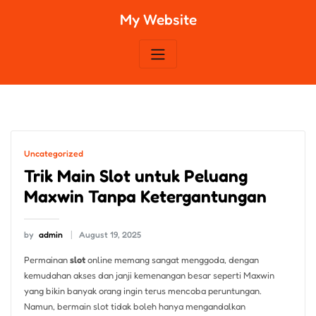
Skip
My Website
to
content
Uncategorized
Trik Main Slot untuk Peluang
Maxwin Tanpa Ketergantungan
by
admin
August 19, 2025
Permainan
slot
online memang sangat menggoda, dengan
kemudahan akses dan janji kemenangan besar seperti Maxwin
yang bikin banyak orang ingin terus mencoba peruntungan.
Namun, bermain slot tidak boleh hanya mengandalkan