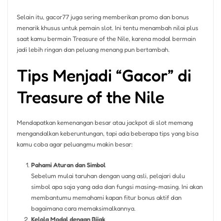
Selain itu, gacor77 juga sering memberikan promo dan bonus
menarik khusus untuk pemain slot. Ini tentu menambah nilai plus
saat kamu bermain Treasure of the Nile, karena modal bermain
jadi lebih ringan dan peluang menang pun bertambah.
Tips Menjadi “Gacor” di
Treasure of the Nile
Mendapatkan kemenangan besar atau jackpot di slot memang
mengandalkan keberuntungan, tapi ada beberapa tips yang bisa
kamu coba agar peluangmu makin besar:
Pahami Aturan dan Simbol
Sebelum mulai taruhan dengan uang asli, pelajari dulu
simbol apa saja yang ada dan fungsi masing-masing. Ini akan
membantumu memahami kapan fitur bonus aktif dan
bagaimana cara memaksimalkannya.
Kelola Modal dengan Bijak