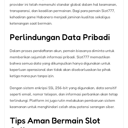
provider ini telah memenuhi standar global dalam hal keamanan,
transparansi, dan keadilan permainan. Bagi para pemain Slot777,
kehadiran game Habanero menjadi jaminan kualitas sekaligus
ketenangan saat bermain.
Perlindungan Data Pribadi
Dalam proses pendaftaran akun, pemain biasanya diminta untuk
memberikan sejumlah informasi pribadi. Slot777 memastikan
bahwa semua data yang dikumpulkan hanya digunakan untuk
keperluan operasional dan tidak akan disebarluaskan ke pihak
ketiga mana pun tanpa izin.
Dengan sistem enkripsi SSL 256-bit yang digunakan, data sensitif
seperti email, nomor telepon, dan informasi perbankan akan tetap
terlindungi. Platform ini juga rutin melakukan pembaruan sistem
keamanan untuk menghindari celah atau potensi serangan siber.
Tips Aman Bermain Slot