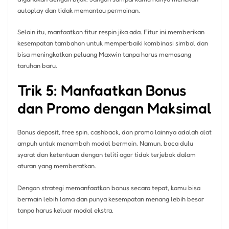
autoplay dan tidak memantau permainan.
Selain itu, manfaatkan fitur respin jika ada. Fitur ini memberikan
kesempatan tambahan untuk memperbaiki kombinasi simbol dan
bisa meningkatkan peluang Maxwin tanpa harus memasang
taruhan baru.
Trik 5: Manfaatkan Bonus
dan Promo dengan Maksimal
Bonus deposit, free spin, cashback, dan promo lainnya adalah alat
ampuh untuk menambah modal bermain. Namun, baca dulu
syarat dan ketentuan dengan teliti agar tidak terjebak dalam
aturan yang memberatkan.
Dengan strategi memanfaatkan bonus secara tepat, kamu bisa
bermain lebih lama dan punya kesempatan menang lebih besar
tanpa harus keluar modal ekstra.