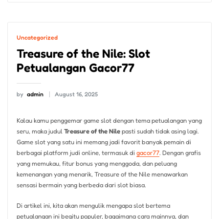
Uncategorized
Treasure of the Nile: Slot
Petualangan Gacor77
by
admin
August 16, 2025
Kalau kamu penggemar game slot dengan tema petualangan yang
seru, maka judul
Treasure of the Nile
pasti sudah tidak asing lagi.
Game slot yang satu ini memang jadi favorit banyak pemain di
berbagai platform judi online, termasuk di
gacor77
. Dengan grafis
yang memukau, fitur bonus yang menggoda, dan peluang
kemenangan yang menarik, Treasure of the Nile menawarkan
sensasi bermain yang berbeda dari slot biasa.
Di artikel ini, kita akan mengulik mengapa slot bertema
petualangan ini begitu populer, bagaimana cara mainnya, dan