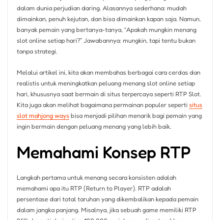
dalam dunia perjudian daring. Alasannya sederhana: mudah
dimainkan, penuh kejutan, dan bisa dimainkan kapan saja. Namun,
banyak pemain yang bertanya-tanya, “Apakah mungkin menang
slot online setiap hari?” Jawabannya: mungkin, tapi tentu bukan
tanpa strategi.
Melalui artikel ini, kita akan membahas berbagai cara cerdas dan
realistis untuk meningkatkan peluang menang slot online setiap
hari, khususnya saat bermain di situs terpercaya seperti RTP Slot.
Kita juga akan melihat bagaimana permainan populer seperti
situs
slot mahjong ways
bisa menjadi pilihan menarik bagi pemain yang
ingin bermain dengan peluang menang yang lebih baik.
Memahami Konsep RTP
Langkah pertama untuk menang secara konsisten adalah
memahami apa itu RTP (Return to Player). RTP adalah
persentase dari total taruhan yang dikembalikan kepada pemain
dalam jangka panjang. Misalnya, jika sebuah game memiliki RTP