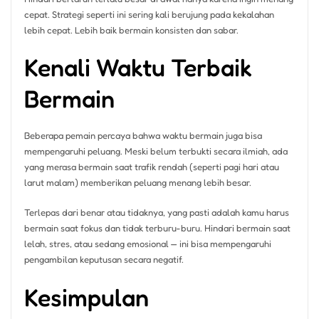
cepat. Strategi seperti ini sering kali berujung pada kekalahan
lebih cepat. Lebih baik bermain konsisten dan sabar.
Kenali Waktu Terbaik
Bermain
Beberapa pemain percaya bahwa waktu bermain juga bisa
mempengaruhi peluang. Meski belum terbukti secara ilmiah, ada
yang merasa bermain saat trafik rendah (seperti pagi hari atau
larut malam) memberikan peluang menang lebih besar.
Terlepas dari benar atau tidaknya, yang pasti adalah kamu harus
bermain saat fokus dan tidak terburu-buru. Hindari bermain saat
lelah, stres, atau sedang emosional — ini bisa mempengaruhi
pengambilan keputusan secara negatif.
Kesimpulan