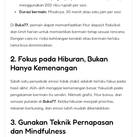
menggunakan 200 ribu rupiah per sesi.
Durasi bermain
: Misalnya, 30 menit atau satu jam per sesi.
Di
Buka77
, pemain dapat memanfaatkan fitur deposit fleksibel
dan limit harian untuk memastikan bermain tetap sesuai rencana.
Dengan cara ini, risiko kehilangan kendali atau bermain terlalu
lama bisa diminimalkan.
2. Fokus pada Hiburan, Bukan
Hanya Kemenangan
Salah satu penyebab emosi tidak stabil adalah terlalu fokus pada
hasil akhir. Alih-alih mengejar kemenangan besar, fokuslah pada
pengalaman bermain itu sendiri. Nikmati grafis, fitur bonus, dan
sensasi putaran di
Buka77
. Ketika hiburan menjadi prioritas,
tekanan berkurang, dan emosi lebih mudah dikendalikan.
3. Gunakan Teknik Pernapasan
dan Mindfulness