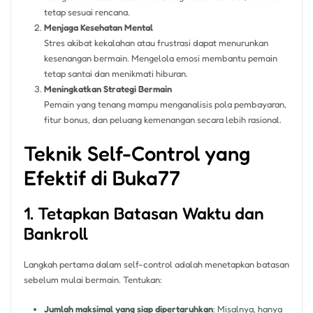
tetap sesuai rencana.
Menjaga Kesehatan Mental
Stres akibat kekalahan atau frustrasi dapat menurunkan
kesenangan bermain. Mengelola emosi membantu pemain
tetap santai dan menikmati hiburan.
Meningkatkan Strategi Bermain
Pemain yang tenang mampu menganalisis pola pembayaran,
fitur bonus, dan peluang kemenangan secara lebih rasional.
Teknik Self-Control yang
Efektif di Buka77
1. Tetapkan Batasan Waktu dan
Bankroll
Langkah pertama dalam self-control adalah menetapkan batasan
sebelum mulai bermain. Tentukan:
Jumlah maksimal yang siap dipertaruhkan
: Misalnya, hanya