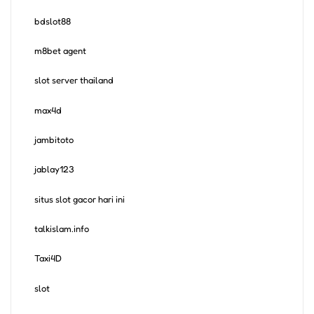
bdslot88
m8bet agent
slot server thailand
max4d
jambitoto
jablay123
situs slot gacor hari ini
talkislam.info
Taxi4D
slot