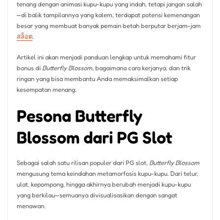
tenang dengan animasi kupu-kupu yang indah, tetapi jangan salah
—di balik tampilannya yang kalem, terdapat potensi kemenangan
besar yang membuat banyak pemain betah berputar berjam-jam
สล็อต
.
Artikel ini akan menjadi panduan lengkap untuk memahami fitur
bonus di
Butterfly Blossom
, bagaimana cara kerjanya, dan trik
ringan yang bisa membantu Anda memaksimalkan setiap
kesempatan menang.
Pesona Butterfly
Blossom dari PG Slot
Sebagai salah satu rilisan populer dari PG slot,
Butterfly Blossom
mengusung tema keindahan metamorfosis kupu-kupu. Dari telur,
ulat, kepompong, hingga akhirnya berubah menjadi kupu-kupu
yang berkilau—semuanya divisualisasikan dengan sangat
menawan.