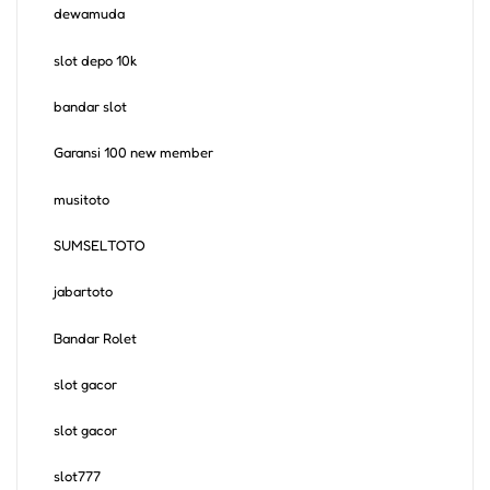
dewamuda
slot depo 10k
bandar slot
Garansi 100 new member
musitoto
SUMSELTOTO
jabartoto
Bandar Rolet
slot gacor
slot gacor
slot777