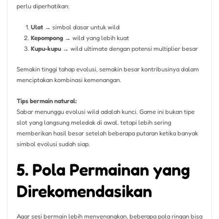
perlu diperhatikan:
Ulat
→ simbol dasar untuk wild
Kepompong
→ wild yang lebih kuat
Kupu-kupu
→ wild ultimate dengan potensi multiplier besar
Semakin tinggi tahap evolusi, semakin besar kontribusinya dalam
menciptakan kombinasi kemenangan.
Tips bermain natural:
Sabar menunggu evolusi wild adalah kunci. Game ini bukan tipe
slot yang langsung meledak di awal, tetapi lebih sering
memberikan hasil besar setelah beberapa putaran ketika banyak
simbol evolusi sudah siap.
5. Pola Permainan yang
Direkomendasikan
Agar sesi bermain lebih menyenangkan, beberapa pola ringan bisa