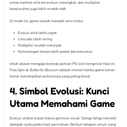
untuk melihat wild berevolusi meningkat, dan multiplier
keseluruhan juga lebih mudah naik.
Di mode ini, game seolah menjadi versi turbo:
Evolusi wild lebih cepat
Cascade lebih sering
Multiplier mudah melonjak
Kemenangan terasa lebih padat dan beruntun
Inilah alasan mengapa banyak pemain PG slot mengincar fase ini.
Free Spin di
Butterfly Blossom
adalah momen ketika game benar-
benar menampilkan potensinya yang paling besar.
4. Simbol Evolusi: Kunci
Utama Memahami Game
Evolusi simbol bukan hanya gimmick visual. Setiap tahap memiliki
dampak nyata pada hasil permainan. Berikut tahapan umum yang