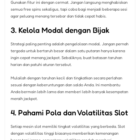
Gunakan fitur ini dengan cermat. Jangan langsung menghabiskan
semua free spins sekaligus, tapi coba bagi menjadi beberapa sesi
agar peluang menang tersebar dan tidak cepat habis.
3. Kelola Modal dengan Bijak
Strategi paling penting adalah pengelolaan modal. Jangan pernah
tergoda untuk bertaruh besar dalam satu putaran hanya karena
ingin cepat menang jackpot. Sebaliknya, buat batasan taruhan
harian dan patuhi aturan tersebut.
Mulailah dengan taruhan kecil dan tingkatkan secara perlahan
sesuai dengan keberuntungan dan saldo Anda. Ini membantu
Anda bermain lebih lama dan memberi lebih banyak kesempatan
meraih jackpot.
4. Pahami Pola dan Volatilitas Slot
Setiap mesin slot memiliki tingkat volatilitas yang berbeda. Slot
dengan volatilitas tinggi biasanya memberikan kemenangan