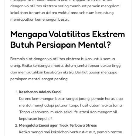
dengan volatilitas ekstrem sering membuat pemain mengalami
kekalahan beruntun dalam waktu lama sebelum beruntung
mendapatkan kemenangan besar.
Mengapa Volatilitas Ekstrem
Butuh Persiapan Mental?
Bermain slot dengan volatilitas ekstrem bukan untuk semua
orang. Risiko kehilangan modal dalam jumlah besar cukup tinggi
dan membutuhkan kesabaran ekstra. Berikut alasan mengapa
persiapan mental sangat penting:
Kesabaran Adalah Kunci
Karena kemenangan besar sangat jarang, pemain harus siap
mental menghadapi putaran tanpa hasil dalam waktu lama.
Tanpa kesabaran, mudah sekali frustrasi dan mengambil
keputusan impulsif.
Mengelola Emosi agar Tidak Terbawa Stress
Ketika mengalami kekalahan berturut-turut, pemain rentan