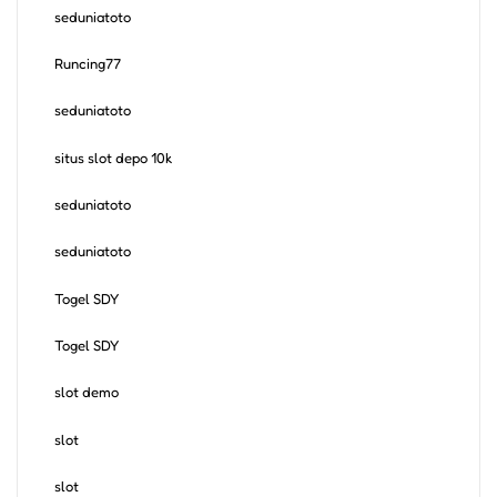
seduniatoto
Runcing77
seduniatoto
situs slot depo 10k
seduniatoto
seduniatoto
Togel SDY
Togel SDY
slot demo
slot
slot