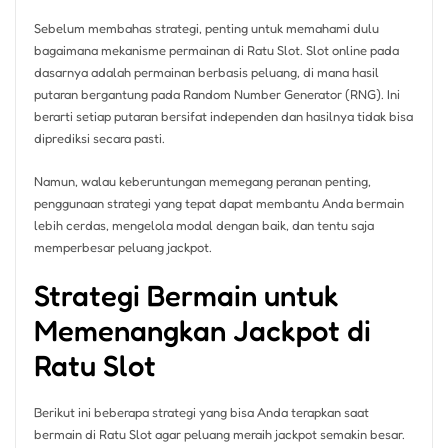
Sebelum membahas strategi, penting untuk memahami dulu
bagaimana mekanisme permainan di Ratu Slot. Slot online pada
dasarnya adalah permainan berbasis peluang, di mana hasil
putaran bergantung pada Random Number Generator (RNG). Ini
berarti setiap putaran bersifat independen dan hasilnya tidak bisa
diprediksi secara pasti.
Namun, walau keberuntungan memegang peranan penting,
penggunaan strategi yang tepat dapat membantu Anda bermain
lebih cerdas, mengelola modal dengan baik, dan tentu saja
memperbesar peluang jackpot.
Strategi Bermain untuk
Memenangkan Jackpot di
Ratu Slot
Berikut ini beberapa strategi yang bisa Anda terapkan saat
bermain di Ratu Slot agar peluang meraih jackpot semakin besar.