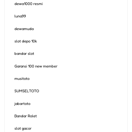
dewa1000 resmi
luna99
dewamuda
slot depo 10k
bandar slot
Garansi 100 new member
musitoto
SUMSELTOTO
jabartoto
Bandar Rolet
slot gacor