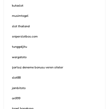
kutaslot
musimtogel
slot thailand
sniperslotbos.com
tunggaljitu
wargatoto
şartsız deneme bonusu veren siteler
slot88
jambitoto
on999
togel hongkong