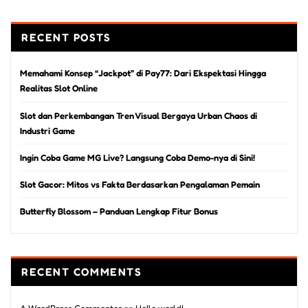
RECENT POSTS
Memahami Konsep “Jackpot” di Pay77: Dari Ekspektasi Hingga
Realitas Slot Online
Slot dan Perkembangan Tren Visual Bergaya Urban Chaos di
Industri Game
Ingin Coba Game MG Live? Langsung Coba Demo-nya di Sini!
Slot Gacor: Mitos vs Fakta Berdasarkan Pengalaman Pemain
Butterfly Blossom – Panduan Lengkap Fitur Bonus
RECENT COMMENTS
A WordPress Commenter
on
Hello world!