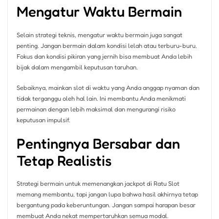
Mengatur Waktu Bermain
Selain strategi teknis, mengatur waktu bermain juga sangat
penting. Jangan bermain dalam kondisi lelah atau terburu-buru.
Fokus dan kondisi pikiran yang jernih bisa membuat Anda lebih
bijak dalam mengambil keputusan taruhan.
Sebaiknya, mainkan slot di waktu yang Anda anggap nyaman dan
tidak terganggu oleh hal lain. Ini membantu Anda menikmati
permainan dengan lebih maksimal dan mengurangi risiko
keputusan impulsif.
Pentingnya Bersabar dan
Tetap Realistis
Strategi bermain untuk memenangkan jackpot di Ratu Slot
memang membantu, tapi jangan lupa bahwa hasil akhirnya tetap
bergantung pada keberuntungan. Jangan sampai harapan besar
membuat Anda nekat mempertaruhkan semua modal.