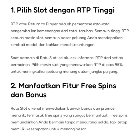
1. Pilih Slot dengan RTP Tinggi
RTP atau Return to Player adalah persentase rata-rata
pengembalian kemenangan dari total taruhan. Semakin tinggi RTP
sebuah mesin slot, semakin besar peluang Anda mendapatkan
kembali modal dan bahkan meraih keuntungan.
Saat bermain di Ratu Slot, selalu cek informasi RTP dari setiap
permainan. Pilih mesin slot yang menawarkan RTP di atas 95%
untuk meningkatkan peluang menang dalam jangka panjang.
2. Manfaatkan Fitur Free Spins
dan Bonus
Ratu Slot dikenal menyediakan banyak bonus dan promosi
menarik, termasuk free spins yang sangat bermanfaat. Free spins
memungkinkan Anda bermain tanpa mengurangi saldo, tapi tetap
memiliki kesempatan untuk menang besar.