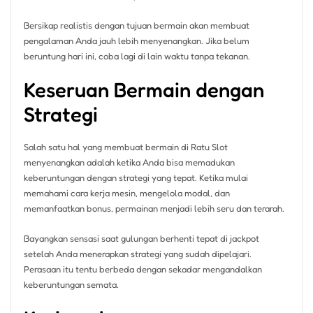
Bersikap realistis dengan tujuan bermain akan membuat
pengalaman Anda jauh lebih menyenangkan. Jika belum
beruntung hari ini, coba lagi di lain waktu tanpa tekanan.
Keseruan Bermain dengan
Strategi
Salah satu hal yang membuat bermain di Ratu Slot
menyenangkan adalah ketika Anda bisa memadukan
keberuntungan dengan strategi yang tepat. Ketika mulai
memahami cara kerja mesin, mengelola modal, dan
memanfaatkan bonus, permainan menjadi lebih seru dan terarah.
Bayangkan sensasi saat gulungan berhenti tepat di jackpot
setelah Anda menerapkan strategi yang sudah dipelajari.
Perasaan itu tentu berbeda dengan sekadar mengandalkan
keberuntungan semata.