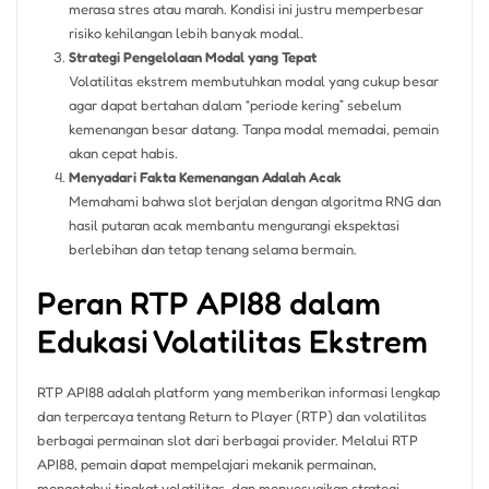
merasa stres atau marah. Kondisi ini justru memperbesar
risiko kehilangan lebih banyak modal.
Strategi Pengelolaan Modal yang Tepat
Volatilitas ekstrem membutuhkan modal yang cukup besar
agar dapat bertahan dalam “periode kering” sebelum
kemenangan besar datang. Tanpa modal memadai, pemain
akan cepat habis.
Menyadari Fakta Kemenangan Adalah Acak
Memahami bahwa slot berjalan dengan algoritma RNG dan
hasil putaran acak membantu mengurangi ekspektasi
berlebihan dan tetap tenang selama bermain.
Peran RTP API88 dalam
Edukasi Volatilitas Ekstrem
RTP API88 adalah platform yang memberikan informasi lengkap
dan terpercaya tentang Return to Player (RTP) dan volatilitas
berbagai permainan slot dari berbagai provider. Melalui RTP
API88, pemain dapat mempelajari mekanik permainan,
mengetahui tingkat volatilitas, dan menyesuaikan strategi