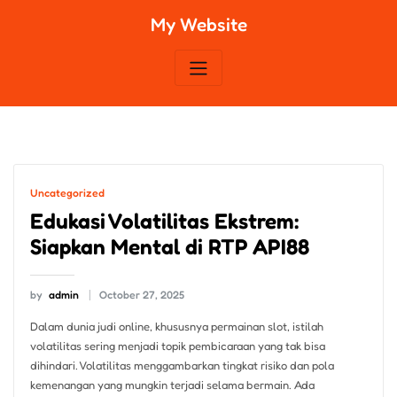
Skip
My Website
to
content
Uncategorized
Edukasi Volatilitas Ekstrem:
Siapkan Mental di RTP API88
by
admin
October 27, 2025
Dalam dunia judi online, khususnya permainan slot, istilah
volatilitas sering menjadi topik pembicaraan yang tak bisa
dihindari. Volatilitas menggambarkan tingkat risiko dan pola
kemenangan yang mungkin terjadi selama bermain. Ada