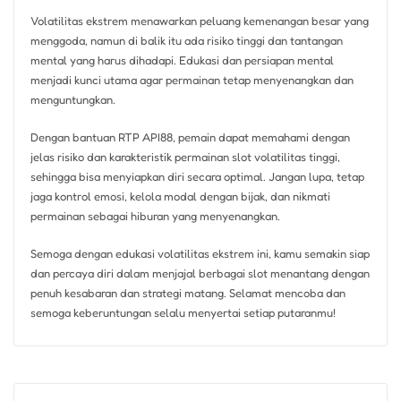
Volatilitas ekstrem menawarkan peluang kemenangan besar yang
menggoda, namun di balik itu ada risiko tinggi dan tantangan
mental yang harus dihadapi. Edukasi dan persiapan mental
menjadi kunci utama agar permainan tetap menyenangkan dan
menguntungkan.
Dengan bantuan RTP API88, pemain dapat memahami dengan
jelas risiko dan karakteristik permainan slot volatilitas tinggi,
sehingga bisa menyiapkan diri secara optimal. Jangan lupa, tetap
jaga kontrol emosi, kelola modal dengan bijak, dan nikmati
permainan sebagai hiburan yang menyenangkan.
Semoga dengan edukasi volatilitas ekstrem ini, kamu semakin siap
dan percaya diri dalam menjajal berbagai slot menantang dengan
penuh kesabaran dan strategi matang. Selamat mencoba dan
semoga keberuntungan selalu menyertai setiap putaranmu!