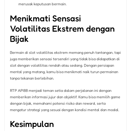
merusak keputusan bermain.
Menikmati Sensasi
Volatilitas Ekstrem dengan
Bijak
Bermain di slot volatilitas ekstrem memang penuh tantangan, tapi
juga memberikan sensasi tersendiri yang tidak bisa didapatkan di
slot dengan volatilitas rendah atau sedang. Dengan persiapan
mental yang matang, kamu bisa menikmati naik turun permainan
tanpa tekanan berlebihan.
RTP API88 menjadi teman setia dalam perjalanan ini dengan
memberikan informasi jujur dan objektif. Kamu bisa memilih game
dengan bijak, memahami potensi risiko dan reward, serta
mengatur strategi yang sesuai dengan kondisi mental dan modal.
Kesimpulan